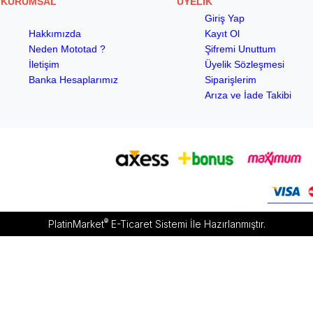
KURUMSAL
ÜYELİK
Giriş Yap
Hakkımızda
Kayıt Ol
Neden Mototad ?
Şifremi Unuttum
İletişim
Üyelik Sözleşmesi
Banka Hesaplarımız
Siparişlerim
Arıza ve İade Takibi
®
PlatinMarket
E-Ticaret Sistemi
İle Hazırlanmıştır.