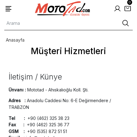
0
Anasayfa
Müşteri Hizmetleri
İletişim / Künye
Ünvanı :
Mototad - Ahıskalıoğlu Koll. Şti.
Adres :
Anadolu Caddesi No: 6-E Değirmendere /
TRABZON
Tel :
+90 (462) 325 38 23
Fax :
+90 (462) 325 36 77
GSM :
+90 (535) 872 51 51