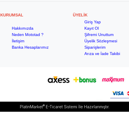
KURUMSAL
ÜYELİK
Giriş Yap
Hakkımızda
Kayıt Ol
Neden Mototad ?
Şifremi Unuttum
İletişim
Üyelik Sözleşmesi
Banka Hesaplarımız
Siparişlerim
Arıza ve İade Takibi
®
PlatinMarket
E-Ticaret Sistemi
İle Hazırlanmıştır.