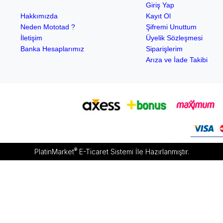
Giriş Yap
Hakkımızda
Kayıt Ol
Neden Mototad ?
Şifremi Unuttum
İletişim
Üyelik Sözleşmesi
Banka Hesaplarımız
Siparişlerim
Arıza ve İade Takibi
®
PlatinMarket
E-Ticaret Sistemi
İle Hazırlanmıştır.