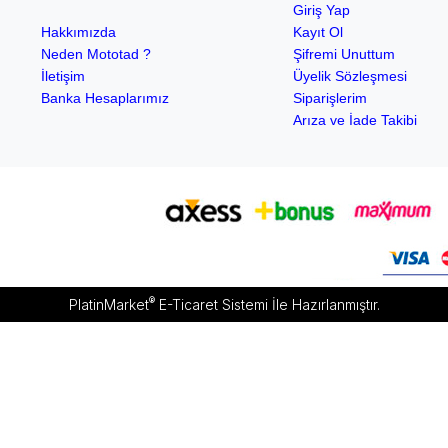
Giriş Yap
Hakkımızda
Kayıt Ol
Neden Mototad ?
Şifremi Unuttum
İletişim
Üyelik Sözleşmesi
Banka Hesaplarımız
Siparişlerim
Arıza ve İade Takibi
®
PlatinMarket
E-Ticaret Sistemi
İle Hazırlanmıştır.