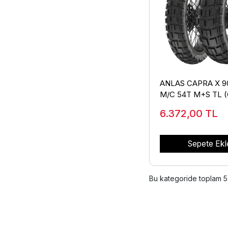
ANLAS CAPRA X 90
M/C 54T M+S TL 
6.372,00
TL
Sepete Ekl
Bu kategoride toplam
5