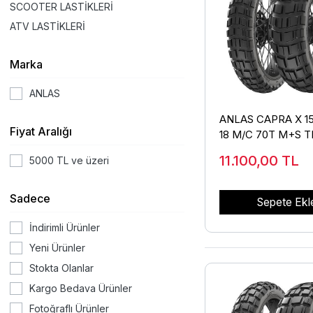
SCOOTER LASTİKLERİ
ATV LASTİKLERİ
Marka
ANLAS
ANLAS CAPRA X 15
Fiyat Aralığı
18 M/C 70T M+S T
(ARKA)
11.100,00
TL
5000 TL ve üzeri
Sadece
Sepete Ekl
İndirimli Ürünler
Yeni Ürünler
Stokta Olanlar
Kargo Bedava Ürünler
Fotoğraflı Ürünler