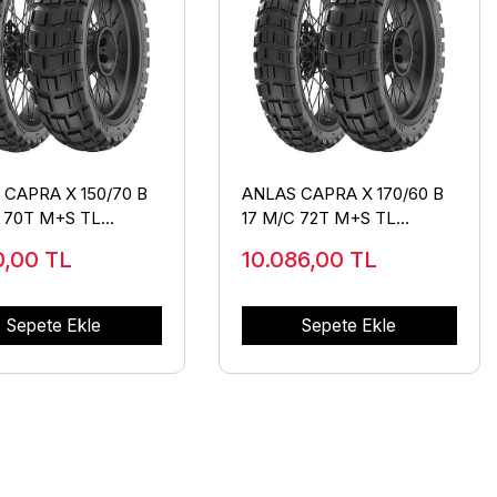
 CAPRA X 150/70 B
ANLAS CAPRA X 170/60 B
C 70T M+S TL
17 M/C 72T M+S TL
)
(ARKA)
00,00
TL
10.086,00
TL
Sepete Ekle
Sepete Ekle