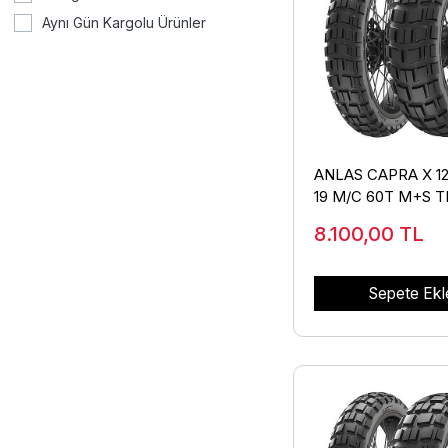
Aynı Gün Kargolu Ürünler
ANLAS CAPRA X 12
19 M/C 60T M+S T
8.100,00
TL
Sepete Ekl