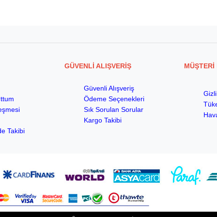
GÜVENLİ ALIŞVERİŞ
MÜŞTERİ 
Güvenli Alışveriş
Gizl
uttum
Ödeme Seçenekleri
Tüke
leşmesi
Sık Sorulan Sorular
Hava
m
Kargo Takibi
de Takibi