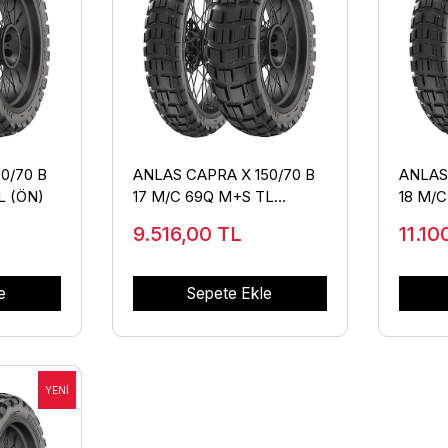
0/70 B
ANLAS CAPRA X 150/70 B
ANLAS
L (ÖN)
17 M/C 69Q M+S TL
18 M/
(ARKA)
(ARKA
9.516,00
TL
11.1
e
Sepete Ekle