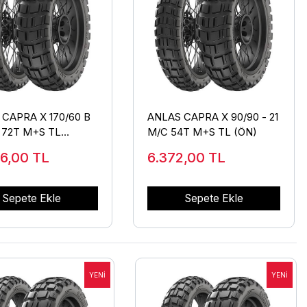
CAPRA X 170/60 B
ANLAS CAPRA X 90/90 - 21
 72T M+S TL
M/C 54T M+S TL (ÖN)
)
86,00
TL
6.372,00
TL
Sepete Ekle
Sepete Ekle