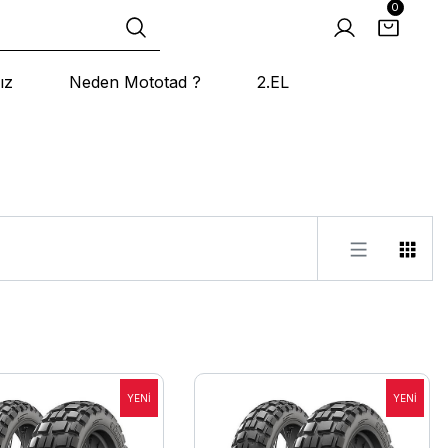
0
ız
Neden Mototad ?
2.EL