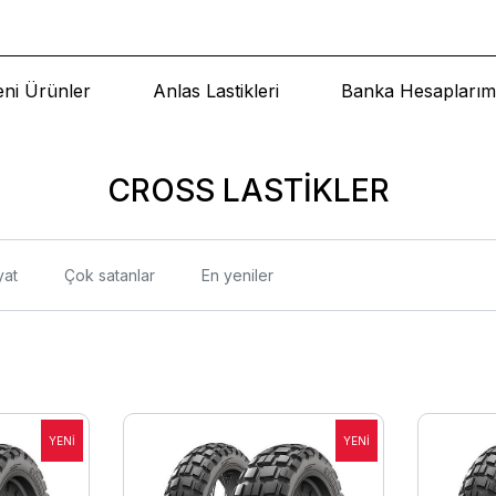
eni Ürünler
Anlas Lastikleri
Banka Hesaplarım
CROSS LASTİKLER
yat
Çok satanlar
En yeniler