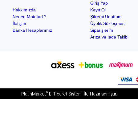
Giriş Yap
Hakkımızda
Kayıt Ol
Neden Mototad ?
Şifremi Unuttum
İletişim
Üyelik Sözleşmesi
Banka Hesaplarımız
Siparişlerim
Arıza ve İade Takibi
®
PlatinMarket
E-Ticaret Sistemi
İle Hazırlanmıştır.