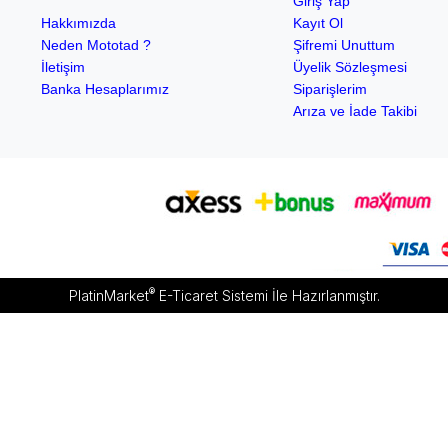
Giriş Yap
Hakkımızda
Kayıt Ol
Neden Mototad ?
Şifremi Unuttum
İletişim
Üyelik Sözleşmesi
Banka Hesaplarımız
Siparişlerim
Arıza ve İade Takibi
®
PlatinMarket
E-Ticaret Sistemi
İle Hazırlanmıştır.