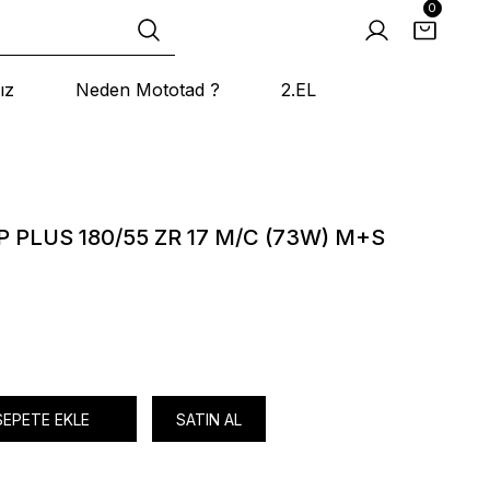
0
ız
Neden Mototad ?
2.EL
 PLUS 180/55 ZR 17 M/C (73W) M+S
SEPETE EKLE
SATIN AL