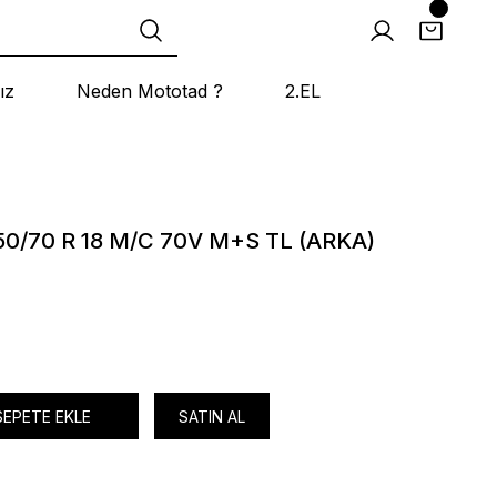
ız
Neden Mototad ?
2.EL
0/70 R 18 M/C 70V M+S TL (ARKA)
SEPETE EKLE
SATIN AL