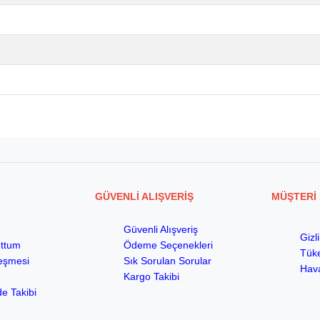
GÜVENLİ ALIŞVERİŞ
MÜŞTERİ 
Güvenli Alışveriş
Gizl
uttum
Ödeme Seçenekleri
Tüke
leşmesi
Sık Sorulan Sorular
Hava
m
Kargo Takibi
de Takibi