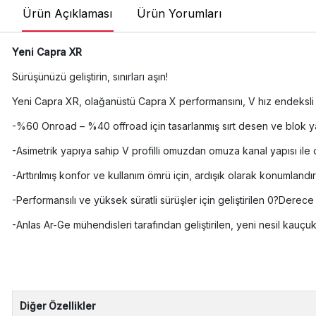
Ürün Açıklaması
Ürün Yorumları
Yeni Capra XR
Sürüşünüzü geliştirin, sınırları aşın!
Yeni Capra XR, olağanüstü Capra X performansını, V hız endeksli 
-%60 Onroad – %40 offroad için tasarlanmış sırt desen ve blok y
-Asimetrik yapıya sahip V profilli omuzdan omuza kanal yapısı ile
-Arttırılmış konfor ve kullanım ömrü için, ardışık olarak konumland
-Performansılı ve yüksek süratli sürüşler için geliştirilen 0?Derece 
-Anlas Ar-Ge mühendisleri tarafından geliştirilen, yeni nesil kauçu
Diğer Özellikler